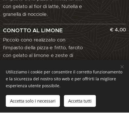
con gelato al fior di latte, Nutella e
granella di nocciole.
€ 4,00
CONOTTO AL LIMONE
Piccolo cono realizzato con
l’impasto della pizza e fritto, farcito
con gelato al limone e zeste di
limone.
Utilizziamo i cookie per consentire il corretto funzionamento
e la sicurezza del nostro sito web e per offrirti la migliore
esperienza utente possibile.
Accetta solo i necessari
Accetta tutti
Se sei allergico o intollerante ad una o piu' sostanze,
informaci e ti indicheremo i piatti e le bevande privi
degli specifici allergeni.